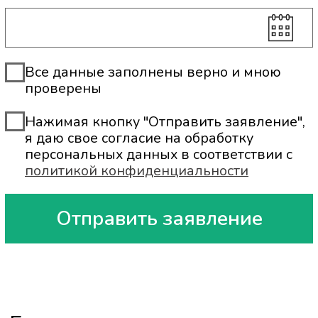
серия ______
номер ____________
дата выдачи ___________
Кем выдан_______________________
_____________________________________
ИНН ____________________
дата рождения ___________
Телефон_____________________
ЗАЯВЛЕНИЕ
Прошу выдать справку об оплате
медицинских услуг в 202__ году за
ЛЕЧЕНИЕ: СОБСТВЕННОЕ или
СУПРУГА / РОДИТЕЛЕЙ / ДЕТЕЙ
(нужное подчеркнуть).
Данные налогоплательщика:
ФИО_______________________________
ИНН __________________
Дата рождения ______________