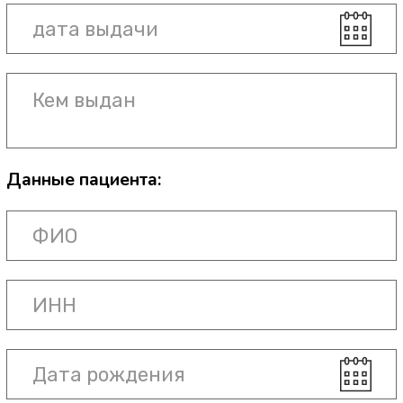
Все данные заполнены верно и мною
проверены
Нажимая кнопку "Отправить заявление",
я даю свое согласие на обработку
персональных данных в соответствии с
политикой конфиденциальности
Отправить заявление
Бланк заявления о выдаче
справки об оплате мед. услуг
Вы можете написать заявление по
данному шаблону и отправить на