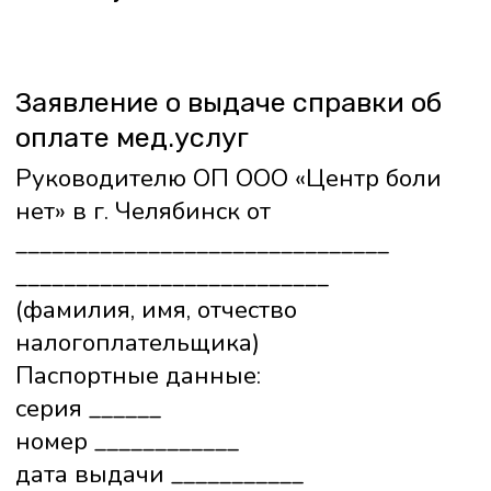
«____»____________________202___ г
____________________ Подпись (ФИО)
Согласие на отправку данных
на эл.почту
Дополнительно, в соответствии со ст.18
ФЗ от 13.03.2006 № 38-ФЗ «О рекламе»
и Федеральным законом от
07.07.2003 № 126-ФЗ «О связи»
свободно, своей волей и в своем
интересе даю согласие:
- на получение информационных
сообщений о медицинских услугах,
специальных предложениях и акциях;
- а также направлениях в мой адрес по