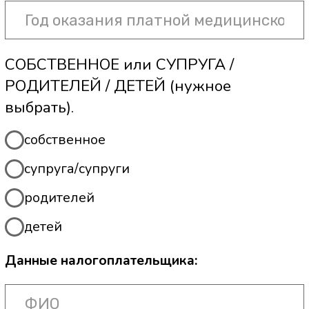
Данные налог
ФИО__________
ИНН _________
ИЛИ
ИЛИ: паспортн
_____________
Паспортные данные:
_____________
Данные пацие
ФИО__________
ИНН _________
ИЛИ: паспортн
_____________
_____________
«____»________
Данные пациента:
Подпись (ФИО