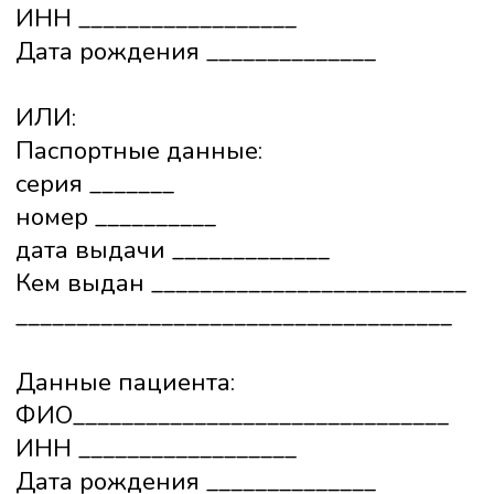
с темой письма "Заявление о выдаче
справки об оплате мед.услуг"
ВАЖНО!!!
Вместе с заявление необходимо
заполнить и отправить "Согласие на
отправку данных на эл.почту"
Скачать:
бланк Заявления
в пдф формате
бланк Согласие
в пдф формате
Блокада Боли