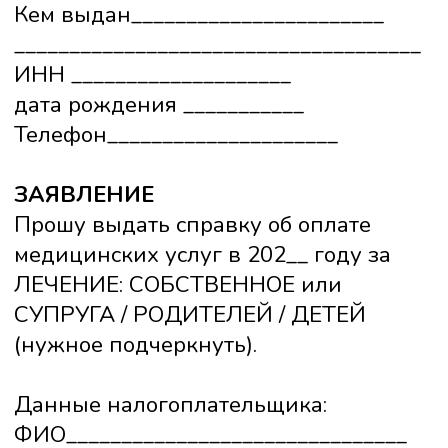
электронной почте и/или
мессенджерами (WhatsApp, Telegram)
документов медицинского характера,
связанных с оказанными мне услугами:
выписок, справок, заключений и
иных медицинских документов
Ф.И.О. ________________________________
Дата рождения _______________________
№ телефона __________________________
Адрес эл.почты________________________
Дата ____________________________
Подпись ________________________
Вы можете скачать бланк заявления,
заполнить и отправить
на почту:
blokadaboli74@mail.ru