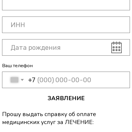
Прошу выдать справку об оплате
медицинских услуг за ЛЕЧЕНИЕ:
СОБСТВЕННОЕ или СУПРУГА /
РОДИТЕЛЕЙ / ДЕТЕЙ (нужное
выбрать).
Руководителю 
_____________
собственное
(фамилия, имя
супруга/супруги
Паспортные да
родителей
Кем выдан____
ИНН _________
детей
Телефон______
Данные налогоплательщика:
ЗАЯВЛЕНИЕ
Прошу выдать 
СОБСТВЕННОЕ 