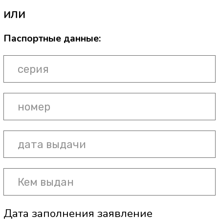
почту:
blokadaboli74@mail.ru
с темой письма "Заявление о выдаче
справки об оплате мед.услуг"
ВАЖНО!!!
Вместе с заявление необходимо
заполнить и отправить
"Согласие на отправку данных на
эл.почту"
Заявление о выдаче справки об
оплате мед.услуг
Руководителю ОП ООО «Центр боли
нет» в г. Челябинск от
_______________________________
__________________________
(фамилия, имя, отчество
налогоплательщика)
Паспортные данные: