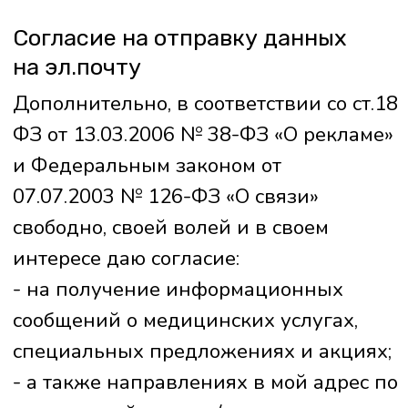
© Блокада Боли 2023
ООО "Центр БОЛИ НЕТ"
ОГРН 1223000001982
Лицензия
Л041-01125-54/00641785
Сведения об организации
Прайс лист клиники Блокада Боли
Не является публичной офертой
Политика в отношении обработки
персональных данных
Политика конфиденциальности сайта
Заявление на отзыв Персональных данных
Условия использования сервиса Яндекс Метрика
и AppMetrica
Вся информация на данном сайте представлена
исключительно в ознакомительных целях. Перед
принятием решений, касающихся здоровья,