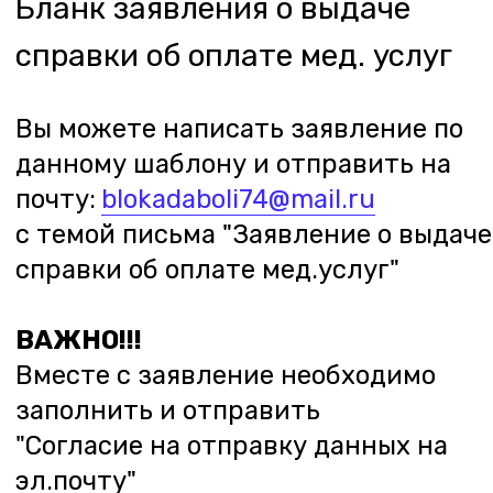
ИЛИ:
Паспортные данные:
серия _______
номер __________
дата выдачи _____________
Кем выдан __________________________
____________________________________
Данные пациента:
ФИО_______________________________
ИНН __________________
Дата рождения ______________
ИЛИ:
Паспортные данные:
серия _______
номер __________
дата выдачи _____________
Кем выдан _________________________
____________________________________