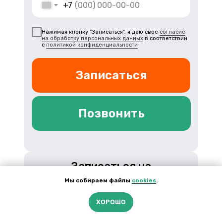
+7
Нажимая кнопку "Записаться", я даю свое
согласие
на обработку персональных данных
в соответствии
с
политикой конфиденциальности
Записаться
Позвонить
Записаться на
флюорографию
Мы собираем файлы
сookies
.
Заполните форму и мы перезвоним
ХОРОШО
вам в течение 10 минут