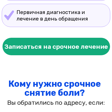
снятие боли?
Вы обратились по адресу, если:
Резкая боль мешает вам
двигаться, работать, спать
Обострилась старая травма
или воспаление
Обычные обезболивающие
не помогают
Болит спина, сустав или мышцы
после нагрузки или неудачного
движения
Нужно срочно восстановиться
перед важным событием
(работа, спорт, поездка)