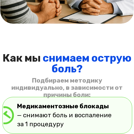
Прогресс заполнен на
0%
Время прохождения:
30 секунд
Вопрос 1
Где у вас болит?
Спина (поясница, грудной отдел)
Карюхин Вячеслав
Шея и плечи
Колено
Тазобедренный сустав
Локоть или кисть
Голеностоп
Далее