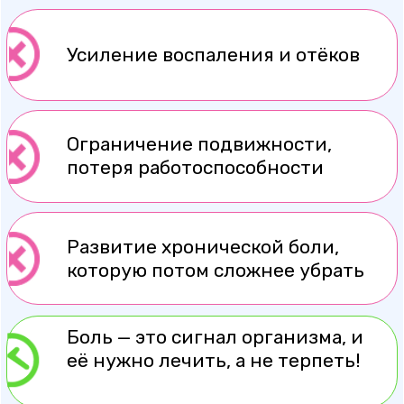
Как мы
снимаем острую
боль?
Подбираем методику
индивидуально, в зависимости от
причины боли:
Медикаментозные блокады
— снимают боль и воспаление
за 1 процедуру
Обезболивающие инъекции
— помогают быстро устранить
резкую боль
Записаться на лечение