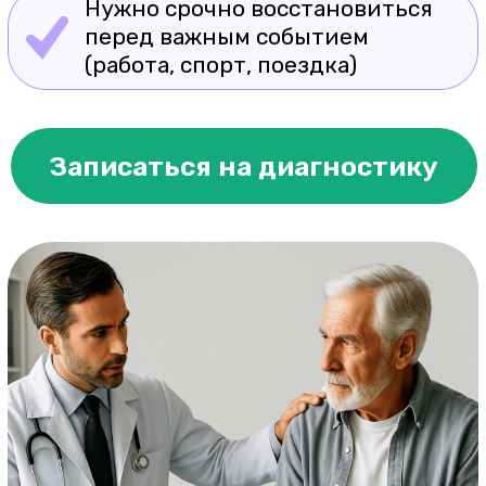
Почему
нельзя терпеть
острую боль?
Если не снять боль вовремя,
это приведёт к осложнениям:
Усиление воспаления и отёков
Ограничение подвижности,
потеря работоспособности
Развитие хронической боли,
которую потом сложнее убрать
Боль — это сигнал организма, и
её нужно лечить, а не терпеть!