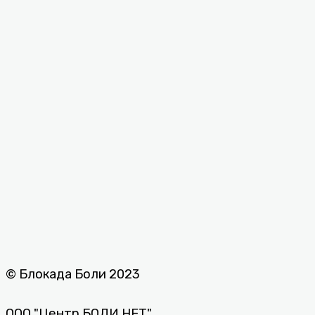
Условия использования сервиса Яндекс Метрика
и AppMetrica
Вся информация на данном сайте представлена
исключительно в ознакомительных целях. Перед
принятием решений, касающихся здоровья,
обязательно проконсультируйтесь с врачом.
© Все права защищены, 2026