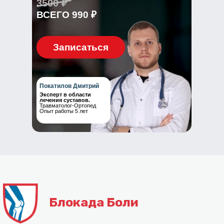
3500 ₽
ВСЕГО 990 ₽
Блокада Боли
Записаться
+7 (351) 242-07-07
Обратный звонок
Покатилов Дмитрий
Эксперт в области
лечения суставов.
Записаться онлайн
Травматолог-Ортопед
Опыт работы 5 лет
Обратная связь
с 8:00 до 21:00 (ежедневно без перерыров)
г. Челябинск,
проспект Ленина 24 А