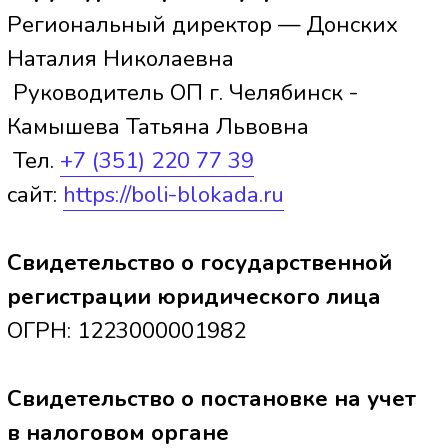
Боли нет" г.Челябинск
Лицензия
ООО «Центр БОЛИ НЕТ» ОП
г.Челябинск
ОГРН 1223000001982
Лицензия Л041-01125-54/00641785,
выдана 22.02.23 г.,
Министерством здравоохранения
Оренбургской области
Выписка из реестра лицензий
Ссылка на реестр лицензий