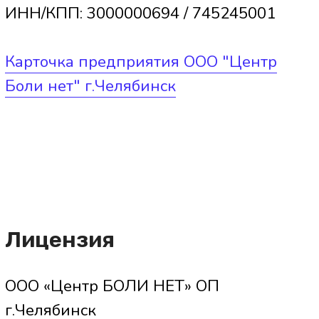
Уведомление о внесении изменений
в реестр лицензий на
осуществление медицинской
деятельности
Перечень организаций,
в которые пациент может
обратиться в случае
возникновения
конфликтных ситуаций:
Управление Федеральной
службы по надзору в сфере
защиты прав потребителей и
благополучия человека
(Роспотребнадзор) по