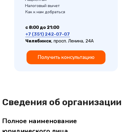
Налоговый вычет
Как к нам добраться
с 8:00 до 21:00
Сведения об организации
+7 (351) 242-07-07
Челябинск
, просп. Ленина, 24А
Полное наименование
юридического лица
Получить консультацию
Общество с ограниченной
ответственностью «ЦЕНТР БОЛИ НЕТ»
Юридический адрес: 414024,
г. Астрахань, ул. Кирова, д. 84,
помещение 07
Обособленное подразделение
454007, г. Челябинск,
пр. Ленина. Д. 24 А
График работы:
с 8:00 до 21:00 ежедневно без