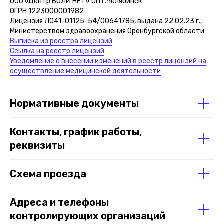
ООО «Центр БОЛИ НЕТ» ОП г.Челябинск
ОГРН 1223000001982
ООО "Центр БОЛИ НЕТ"
Лицензия Л041-01125-54/00641785, выдана 22.02.23 г.,
ОГРН 1223000001982
Министерством здравоохранения Оренбургской области
Лицензия
Л041-01125-54/00641785
Выписка из реестра лицензий
Сведения об организации
Ссылка на реестр лицензий
Прайс лист клиники Блокада Боли
Уведомление о внесении изменений в реестр лицензий на
Не является публичной офертой
осуществление медицинской деятельности
Политика в отношении обработки
персональных данных
Политика конфиденциальности сайта
Нормативные документы
Заявление на отзыв Персональных данных
Условия использования сервиса Яндекс Метрика
и AppMetrica
Контакты, график работы,
Вся информация на данном сайте представлена
реквизиты
исключительно в ознакомительных целях. Перед
принятием решений, касающихся здоровья,
обязательно проконсультируйтесь с врачом.
Схема проезда
© Все права защищены, 2026
Адреса и телефоны
контролирующих организаций