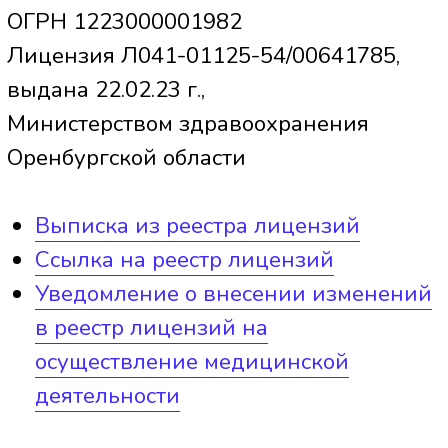
Челябинской области
Адрес:
454092, г.Челябинск,
ул.Елькина, 73
Телефон:
8-(351)-263-64-90
факс:
8-(351)-261-54-65
Сайт:
https://74.rospotrebnadzor.ru
Документы
Договор на оказание платных
медицинских услуг
Акт сдачи-приемки выполненных
услуг