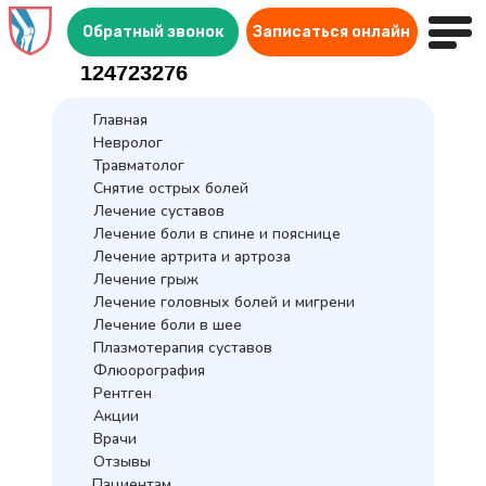
Обратный звонок
Обратный звонок
Записаться онлайн
Записаться онлайн
Шаблон налоговый вычет
124723276
Главная
Невролог
Травматолог
Снятие острых болей
Лечение суставов
Лечение боли в спине и пояснице
Лечение артрита и артроза
Лечение грыж
Лечение головных болей и мигрени
Лечение боли в шее
Плазмотерапия суставов
Флюорография
Рентген
Акции
Врачи
Отзывы
Пациентам